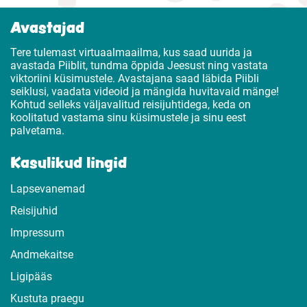
Avastajad
Tere tulemast virtuaalmaailma, kus saad uurida ja
avastada Piiblit, tundma õppida Jeesust ning vastata
viktoriini küsimustele. Avastajana saad läbida Piibli
seiklusi, vaadata videoid ja mängida huvitavaid mänge!
Kohtud selleks väljavalitud reisijuhtidega, keda on
koolitatud vastama sinu küsimustele ja sinu eest
palvetama.
Kasulikud lingid
Lapsevanemad
Reisijuhid
Impressum
Andmekaitse
Ligipääs
Kustuta praegu