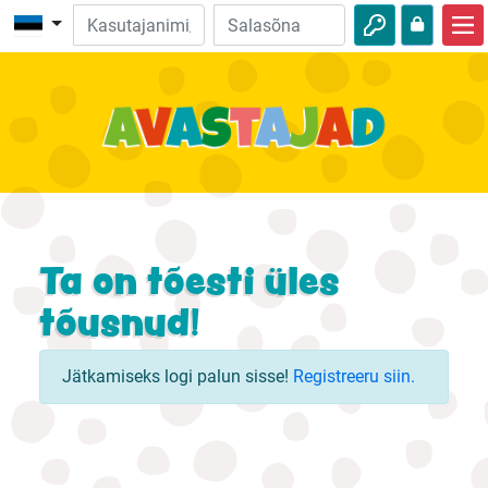
Avalehele
Piibliseiklused
Videod
Heli
Loodus
Ta on tõesti üles
Seiklused
tõusnud!
Tegevused
Jätkamiseks logi palun sisse!
Registreeru siin.