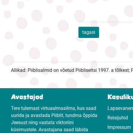
tagasi
Allikad: Piiblisalmid on võetud Piibliseltsi 1997. a tõlkest
Avastajad
Kasuliku
Tere tulemast virtuaalmaailma, kus saad
Lapsevane
uurida ja avastada Piiblit, tundma õppida
Reisijuhid
Jeesust ning vastata viktoriini
Impressum
küsimustele. Avastajana saad läbida