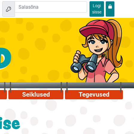
Logi
sisse
Seiklused
Tegevused
ise