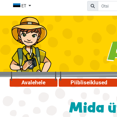
ET
Avalehele
Piibliseiklused
Mida ü