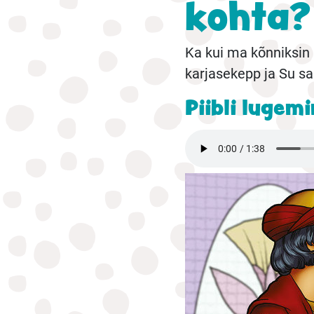
kohta?
Ka kui ma kõnniksin 
karjasekepp ja Su sa
Piibli lugem