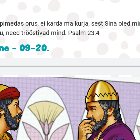
pimedas orus, ei karda ma kurja, sest Sina oled m
u, need trööstivad mind. Psalm 23:4
ine - 09-20.