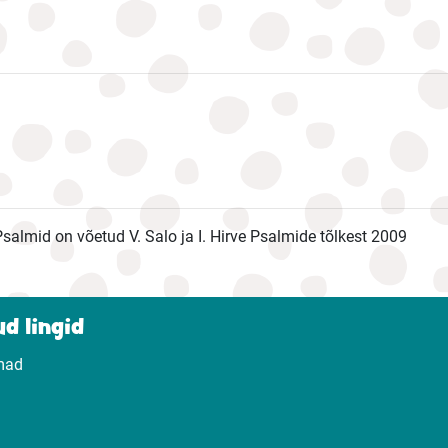
; Psalmid on võetud V. Salo ja I. Hirve Psalmide tõlkest 2009
d lingid
mad