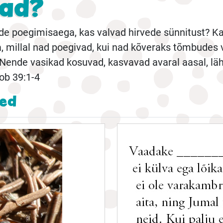
jad?
ede poegimisaega, kas valvad hirvede sünnitust? K
ga, millal nad poegivad, kui nad kõveraks tõmbudes
 Nende vasikad kosuvad, kasvavad avaral aasal, lä
iob 39:1-4
sed