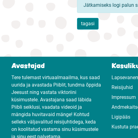
Jätkamiseks logi palun s
tagasi
Avastajad
Kasuliku
Tere tulemast virtuaalmaailma, kus saad
Lapsevane
uurida ja avastada Piiblit, tundma õppida
Reisijuhid
Jeesust ning vastata viktoriini
Impressum
küsimustele. Avastajana saad läbida
Piibli seiklusi, vaadata videoid ja
Andmekaits
mängida huvitavaid mänge! Kohtud
Ligipääs
selleks väljavalitud reisijuhtidega, keda
Kustuta pra
on koolitatud vastama sinu küsimustele
ja sinu eest palvetama.