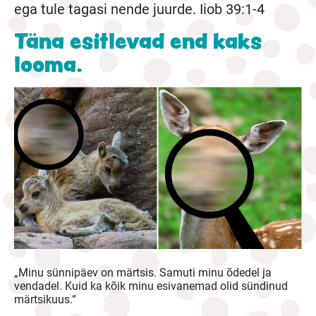
ega tule tagasi nende juurde. Iiob 39:1-4
Täna esitlevad end kaks
looma.
„Minu sünnipäev on märtsis. Samuti minu õdedel ja
vendadel. Kuid ka kõik minu esivanemad olid sündinud
märtsikuus.“