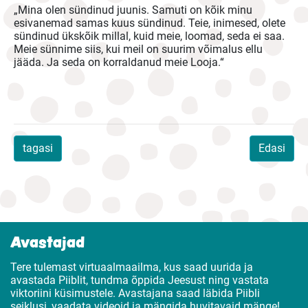
„Mina olen sündinud juunis. Samuti on kõik minu
esivanemad samas kuus sündinud. Teie, inimesed, olete
sündinud ükskõik millal, kuid meie, loomad, seda ei saa.
Meie sünnime siis, kui meil on suurim võimalus ellu
jääda. Ja seda on korraldanud meie Looja.“
tagasi
Edasi
Avastajad
Tere tulemast virtuaalmaailma, kus saad uurida ja
avastada Piiblit, tundma õppida Jeesust ning vastata
viktoriini küsimustele. Avastajana saad läbida Piibli
seiklusi, vaadata videoid ja mängida huvitavaid mänge!