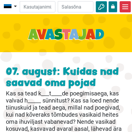
Avalehele
Piibliseiklused
Videod
Heli
07. august: Kuidas nad
Loodus
saavad oma pojad
Seiklused
Kas sa tead k___t____de poegimisaega, kas
Tegevused
valvad h_____ sünnitust? Kas sa loed nende
tiinuskuid ja tead aega, millal nad poegivad,
kui nad kõveraks tõmbudes vasikaid heites
oma ihuviljast vabanevad? Nende vasikad
kosuvad, kasvavad avaral aasal, lähevad ära