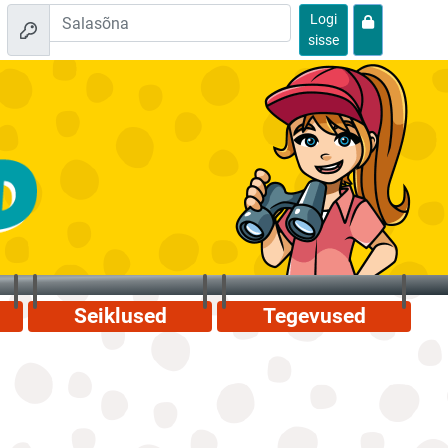
Logi
sisse
Seiklused
Tegevused