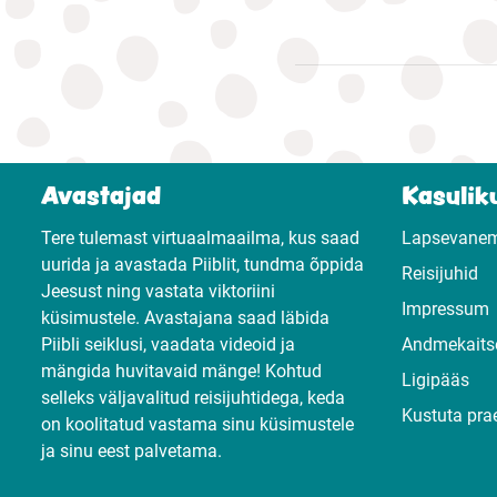
Avastajad
Kasuliku
Tere tulemast virtuaalmaailma, kus saad
Lapsevane
uurida ja avastada Piiblit, tundma õppida
Reisijuhid
Jeesust ning vastata viktoriini
Impressum
küsimustele. Avastajana saad läbida
Piibli seiklusi, vaadata videoid ja
Andmekaits
mängida huvitavaid mänge! Kohtud
Ligipääs
selleks väljavalitud reisijuhtidega, keda
Kustuta pra
on koolitatud vastama sinu küsimustele
ja sinu eest palvetama.