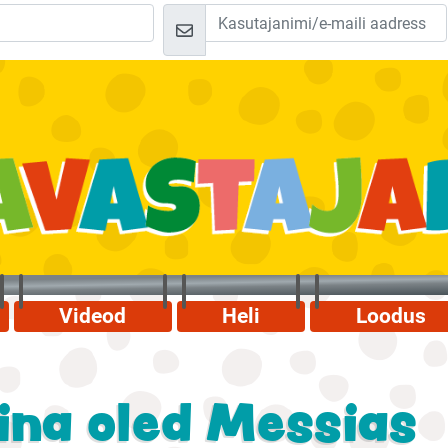
Videod
Heli
Loodus
Sina oled Messias