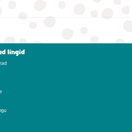
d lingid
mad
e
egu