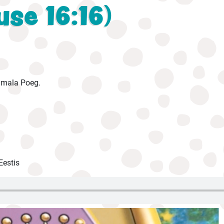
se 16:16)
umala Poeg.
estis