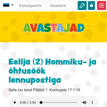
Avalehele
Piibliseiklused
Videod
Heli
Loodus
Eelija (2) Hommiku- ja
Seiklused
õhtusöök
lennupostiga
Tegevused
Selle loo leiad Piiblist 1. Kuningate 17:1-16