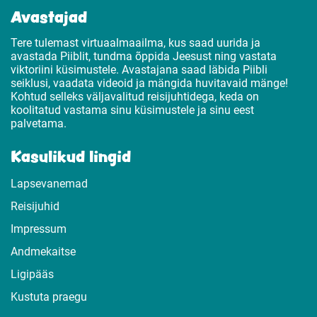
Avastajad
Tere tulemast virtuaalmaailma, kus saad uurida ja
avastada Piiblit, tundma õppida Jeesust ning vastata
viktoriini küsimustele. Avastajana saad läbida Piibli
seiklusi, vaadata videoid ja mängida huvitavaid mänge!
Kohtud selleks väljavalitud reisijuhtidega, keda on
koolitatud vastama sinu küsimustele ja sinu eest
palvetama.
Kasulikud lingid
Lapsevanemad
Reisijuhid
Impressum
Andmekaitse
Ligipääs
Kustuta praegu