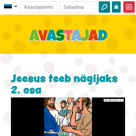
Avalehele
Piibliseiklused
Videod
Heli
Loodus
Jeesus teeb nägijaks
Seiklused
2. osa
Tegevused