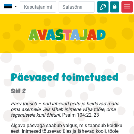
Avalehele
Piibliseiklused
Videod
Heli
Loodus
Päevased toimetused
Seiklused
Siil 2
Tegevused
Päev tõuseb – nad lähevad peitu ja heidavad maha
oma asemeile. Siis läheb inimene välja tööle, oma
tegemistele kuni õhtuni.
Psalm 104:22, 23
Algava päevaga saabub valgus, mis taandub koidiku
eest. Inimesed tõusevad üles ja lähevad kooli, tööle,