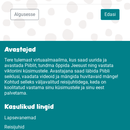
Algusesse
Edasi
Avastajad
Tere tulemast virtuaalmaailma, kus saad uurida ja
avastada Piiblit, tundma õppida Jeesust ning vastata
viktoriini küsimustele. Avastajana saad läbida Piibli
seiklusi, vaadata videoid ja mängida huvitavaid mänge!
Kohtud selleks väljavalitud reisijuhtidega, keda on
koolitatud vastama sinu küsimustele ja sinu eest
palvetama.
Kasulikud lingid
Lapsevanemad
Reisijuhid