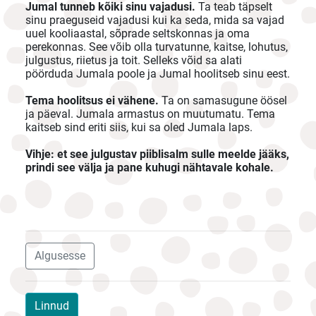
Jumal tunneb kõiki sinu vajadusi.
Ta teab täpselt
sinu praeguseid vajadusi kui ka seda, mida sa vajad
uuel kooliaastal, sõprade seltskonnas ja oma
perekonnas. See võib olla turvatunne, kaitse, lohutus,
julgustus, riietus ja toit. Selleks võid sa alati
pöörduda Jumala poole ja Jumal hoolitseb sinu eest.
Tema hoolitsus ei vähene.
Ta on samasugune öösel
ja päeval. Jumala armastus on muutumatu. Tema
kaitseb sind eriti siis, kui sa oled Jumala laps.
Vihje: et see julgustav piiblisalm sulle meelde jääks,
prindi see välja ja pane kuhugi nähtavale kohale.
Algusesse
Linnud