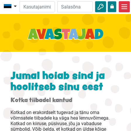
Avalehele
Piibliseiklused
Videod
Heli
Loodus
Jumal hoiab sind ja
Seiklused
hoolitseb sinu eest
Tegevused
Kotka tiibadel kantud
Kotkad on erakordselt tugevad ja tänu oma
võimsatele tiibadele ka väga hea lennuvõimega.
Kotkad on kiiruse, püsivuse, jõu ja vabaduse
sümbolid. Võib öelda, et kotkad on üldse kõige