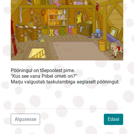
Pööningul on tõepoolest pime.
"Kus see vana Piibel ometi on?"
Marju valgustab taskulambiga aeglaselt pööningut.
Algusesse
Edasi