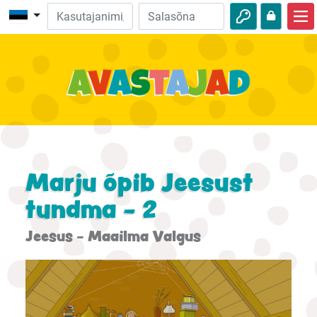
Avalehele
Piibliseiklused
Videod
Heli
Loodus
Marju õpib Jeesust
Seiklused
tundma - 2
Tegevused
Jeesus - Maailma Valgus