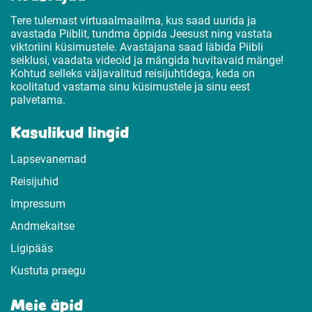
Tere tulemast virtuaalmaailma, kus saad uurida ja
avastada Piiblit, tundma õppida Jeesust ning vastata
viktoriini küsimustele. Avastajana saad läbida Piibli
seiklusi, vaadata videoid ja mängida huvitavaid mänge!
Kohtud selleks väljavalitud reisijuhtidega, keda on
koolitatud vastama sinu küsimustele ja sinu eest
palvetama.
Kasulikud lingid
Lapsevanemad
Reisijuhid
Impressum
Andmekaitse
Ligipääs
Kustuta praegu
Meie äpid