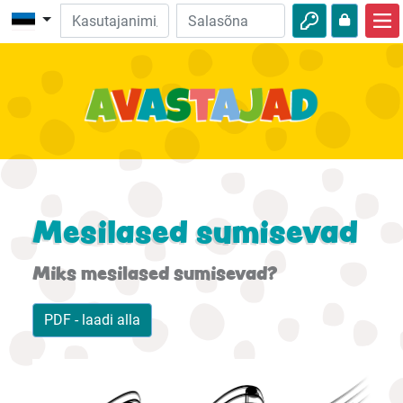
Avalehele
Piibliseiklused
Videod
Heli
Loodus
Mesilased sumisevad
Seiklused
Miks mesilased sumisevad?
Tegevused
PDF - laadi alla