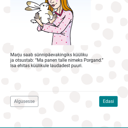
Marju saab sünnipäevakingiks küüliku
ja otsustab: “Ma panen talle nimeks Porgand.”
Isa ehitas küülikule laudadest puuri.
Algusesse
Edasi