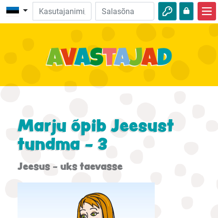
Avalehele
Piibliseiklused
Videod
Heli
Loodus
Marju õpib Jeesust
Seiklused
tundma - 3
Tegevused
Jeesus - uks taevasse