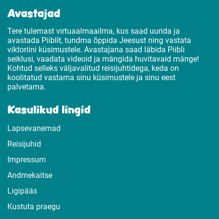
Avastajad
Tere tulemast virtuaalmaailma, kus saad uurida ja
avastada Piiblit, tundma õppida Jeesust ning vastata
viktoriini küsimustele. Avastajana saad läbida Piibli
seiklusi, vaadata videoid ja mängida huvitavaid mänge!
Kohtud selleks väljavalitud reisijuhtidega, keda on
koolitatud vastama sinu küsimustele ja sinu eest
palvetama.
Kasulikud lingid
Lapsevanemad
Reisijuhid
Impressum
Andmekaitse
Ligipääs
Kustuta praegu