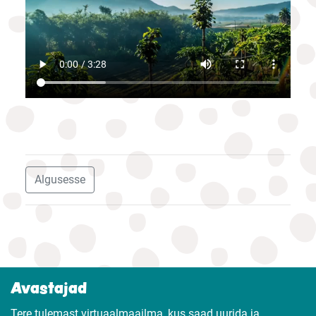
Algusesse
Avastajad
Tere tulemast virtuaalmaailma, kus saad uurida ja