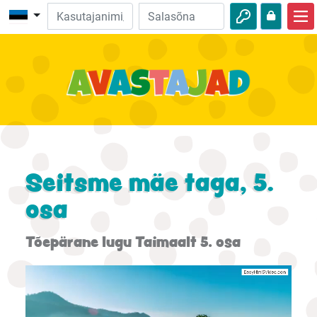
Avalehele
Piibliseiklused
Videod
Heli
Loodus
Seitsme mäe taga, 5.
Seiklused
osa
Tegevused
Tõepärane lugu Taimaalt 5. osa