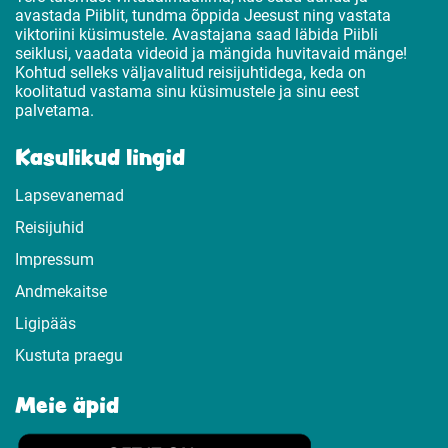
avastada Piiblit, tundma õppida Jeesust ning vastata
viktoriini küsimustele. Avastajana saad läbida Piibli
seiklusi, vaadata videoid ja mängida huvitavaid mänge!
Kohtud selleks väljavalitud reisijuhtidega, keda on
koolitatud vastama sinu küsimustele ja sinu eest
palvetama.
Kasulikud lingid
Lapsevanemad
Reisijuhid
Impressum
Andmekaitse
Ligipääs
Kustuta praegu
Meie äpid