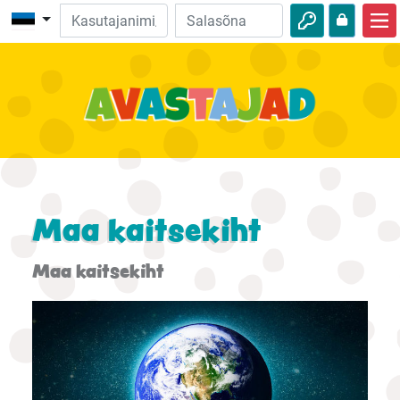
Avalehele
Piibliseiklused
Videod
Heli
Loodus
Maa kaitsekiht
Seiklused
Maa kaitsekiht
Tegevused