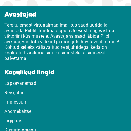
Avastajad
Tere tulemast virtuaalmaailma, kus saad uurida ja
avastada Piiblit, tundma õppida Jeesust ning vastata
viktoriini küsimustele. Avastajana saad läbida Piibli
seiklusi, vaadata videoid ja mängida huvitavaid mänge!
Kohtud selleks väljavalitud reisijuhtidega, keda on
koolitatud vastama sinu küsimustele ja sinu eest
palvetama.
Kasulikud lingid
Lapsevanemad
Reisijuhid
Impressum
Andmekaitse
Ligipääs
Kustuta praegu