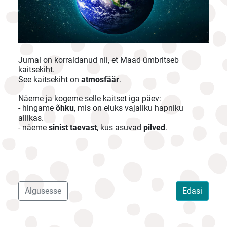
Jumal on korraldanud nii, et Maad ümbritseb
kaitsekiht.
See kaitsekiht on
atmosfäär
.
Näeme ja kogeme selle kaitset iga päev:
- hingame
õhku
, mis on eluks vajaliku hapniku
allikas.
- näeme
sinist taevast
, kus asuvad
pilved
.
Algusesse
Edasi