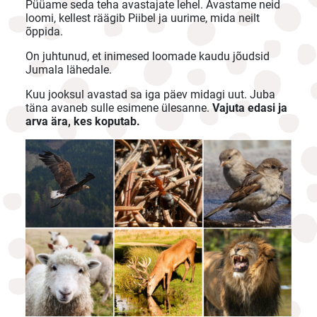
Püüame seda teha avastajate lehel. Avastame neid
loomi, kellest räägib Piibel ja uurime, mida neilt
õppida.
On juhtunud, et inimesed loomade kaudu jõudsid
Jumala lähedale.
Kuu jooksul avastad sa iga päev midagi uut. Juba
täna avaneb sulle esimene ülesanne.
Vajuta edasi ja
arva ära, kes koputab.