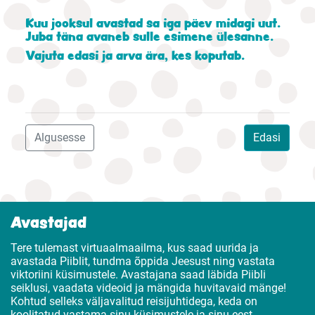
Kuu jooksul avastad sa iga päev midagi uut.
Juba täna avaneb sulle esimene ülesanne.
Vajuta edasi ja arva ära, kes koputab.
Algusesse
Edasi
Avastajad
Tere tulemast virtuaalmaailma, kus saad uurida ja
avastada Piiblit, tundma õppida Jeesust ning vastata
viktoriini küsimustele. Avastajana saad läbida Piibli
seiklusi, vaadata videoid ja mängida huvitavaid mänge!
Kohtud selleks väljavalitud reisijuhtidega, keda on
koolitatud vastama sinu küsimustele ja sinu eest