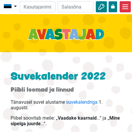
Avalehele
Piibliseiklused
Videod
Heli
Loodus
Suvekalender 2022
Seiklused
Piibli loomad ja linnud
Tegevused
Tänavusel suvel alustame
suvekalendriga
1.
augustil.
Piibel soovitab meile: „
Vaadake kaarnaid
…“ ja „
Mine
sipelga juurde
…“.