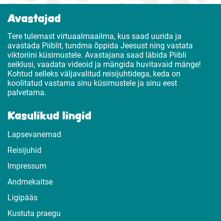
Avastajad
Tere tulemast virtuaalmaailma, kus saad uurida ja
avastada Piiblit, tundma õppida Jeesust ning vastata
viktoriini küsimustele. Avastajana saad läbida Piibli
seiklusi, vaadata videoid ja mängida huvitavaid mänge!
Kohtud selleks väljavalitud reisijuhtidega, keda on
koolitatud vastama sinu küsimustele ja sinu eest
palvetama.
Kasulikud lingid
Lapsevanemad
Reisijuhid
Impressum
Andmekaitse
Ligipääs
Kustuta praegu