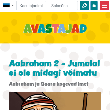
Avalehele
Piibliseiklused
Videod
Heli
Loodus
Aabraham 2 - Jumalal
Seiklused
ei ole midagi võimatu
Tegevused
Aabraham ja Saara kogevad imet