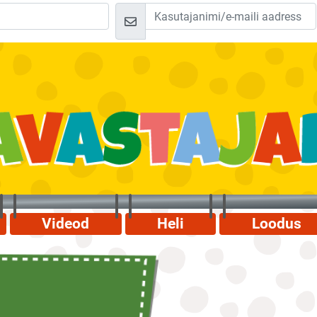
Videod
Heli
Loodus