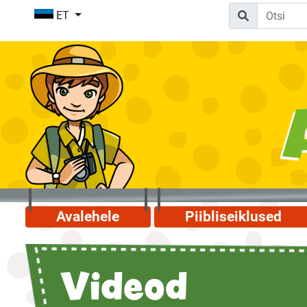
ET
Avalehele
Piibliseiklused
Videod