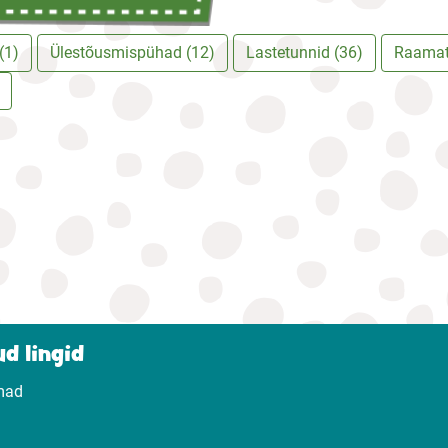
(1)
Ülestõusmispühad (12)
Lastetunnid (36)
Raamat
d lingid
mad