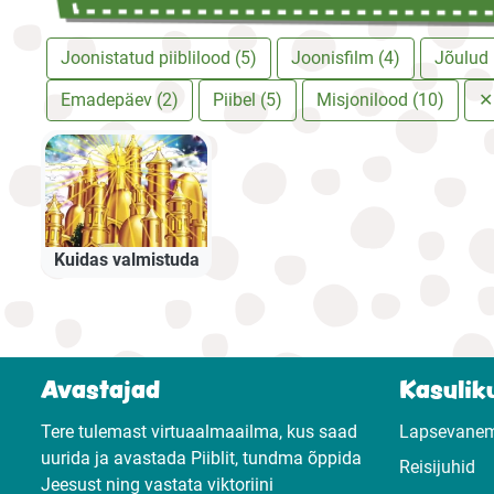
Joonistatud piiblilood (5)
Joonisfilm (4)
Jõulud 
Emadepäev (2)
Piibel (5)
Misjonilood (10)
✕
Kuidas valmistuda
Avastajad
Kasuliku
Tere tulemast virtuaalmaailma, kus saad
Lapsevane
uurida ja avastada Piiblit, tundma õppida
Reisijuhid
Jeesust ning vastata viktoriini