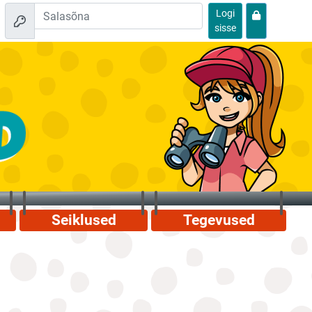
Logi
sisse
Seiklused
Tegevused